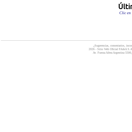
Últi
Clic en
¿Sugerencias, comentarios, inco
2026 - Sitio Web Oficial FAdeA S.A.
Av. Fuerza Aérea Argentina 550